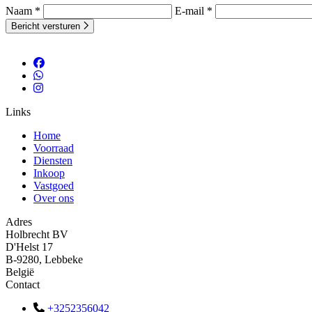
Naam *
E-mail *
Bericht versturen
Links
Home
Voorraad
Diensten
Inkoop
Vastgoed
Over ons
Adres
Holbrecht BV
D'Helst 17
B-9280, Lebbeke
België
Contact
+3252356042