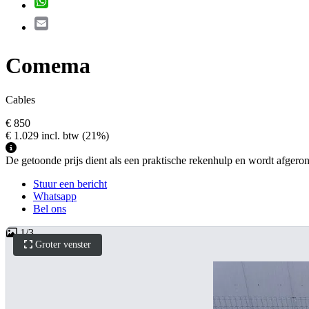
Email
Comema
Cables
€ 850
€ 1.029
incl. btw
(21%)
De getoonde prijs dient als een praktische rekenhulp en wordt afgerond 
Stuur een bericht
Whatsapp
Bel ons
1
/
3
Groter venster