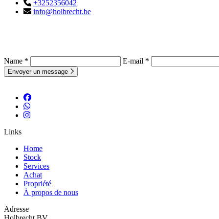
+3252356042
info@holbrecht.be
Name *
E-mail *
Envoyer un message
Links
Home
Stock
Services
Achat
Propriété
À propos de nous
Adresse
Holbrecht BV