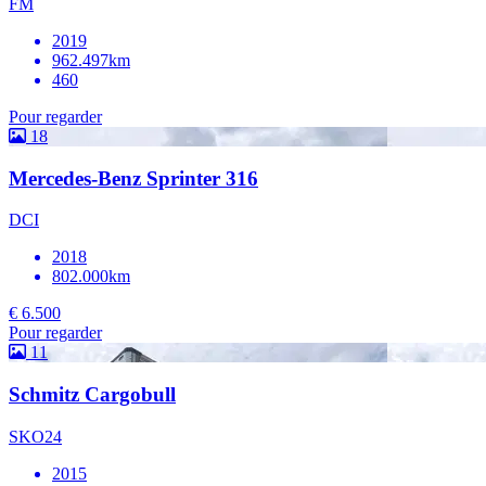
FM
2019
962.497km
460
Pour regarder
18
Mercedes-Benz Sprinter 316
DCI
2018
802.000km
€ 6.500
Pour regarder
11
Schmitz Cargobull
SKO24
2015