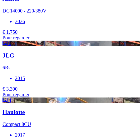
DG14000 - 220/380V
2026
€ 1.750
Pour regarder
6
JLG
6Rs
2015
€ 3.300
Pour regarder
4
Haulotte
Compact 8CU
2017