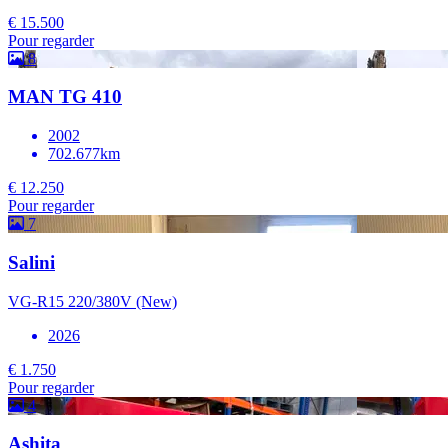
€ 15.500
Pour regarder
8
MAN TG 410
2002
702.677km
€ 12.250
Pour regarder
7
Salini
VG-R15 220/380V (New)
2026
€ 1.750
Pour regarder
4
Ashita