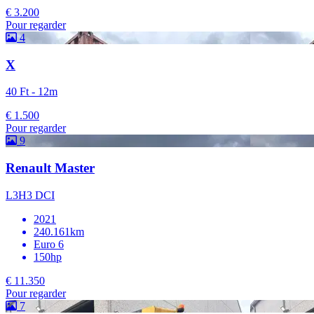
€ 3.200
Pour regarder
4
X
40 Ft - 12m
€ 1.500
Pour regarder
9
Renault Master
L3H3 DCI
2021
240.161km
Euro 6
150hp
€ 11.350
Pour regarder
7